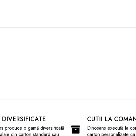
I DIVERSIFICATE
CUTII LA COMA
s produce o gamă diversificată
Dinosans execută la co
laje din carton standard sau
carton personalizate ca