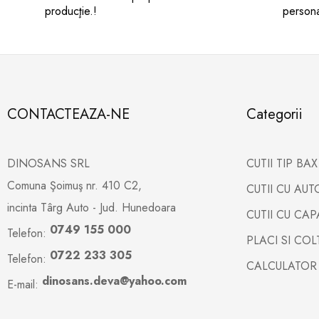
producţie.!
persona
CONTACTEAZA-NE
Categorii
DINOSANS SRL
CUTII TIP BA
Comuna Şoimuş nr. 410 C2,
CUTII CU AU
incinta Târg Auto - Jud. Hunedoara
CUTII CU CA
0749 155 000
Telefon:
PLACI SI CO
0722 233 305
Telefon:
CALCULATOR
dinosans.deva@yahoo.com
E-mail: