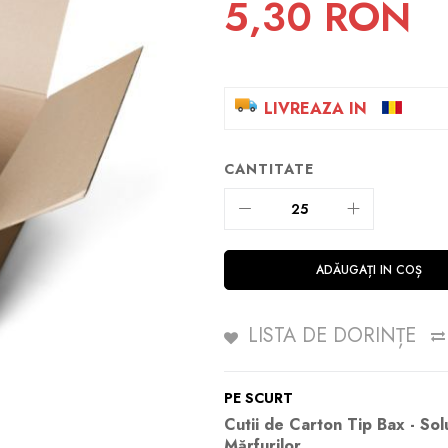
5,30 RON
LIVREAZA IN
CANTITATE
ADĂUGAȚI IN COȘ
LISTA DE DORINȚE
PE SCURT
Cutii de Carton Tip Bax - Sol
Mărfurilor