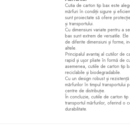
Cutia de carton tip bax este aleg
mărfuri în condiții sigure și eficie
sunt proiectate să ofere protecție 
și transportului.
Cu dimensiuni variate pentru a se 
bax sunt extrem de versatile. Ele 
de diferite dimensiuni și forme, inc
altele.
Principalul avantaj al cutiilor de 
rapid și ușor pliate în formă de 
asemenea, cutiile de carton tip ba
reciclabile și biodegradabile.
Cu un design robust și rezistență 
mărfurilor în timpul transportului 
centre de distribuție.
În concluzie, cutiile de carton t
transportul mărfurilor, oferind o c
durabilitate.