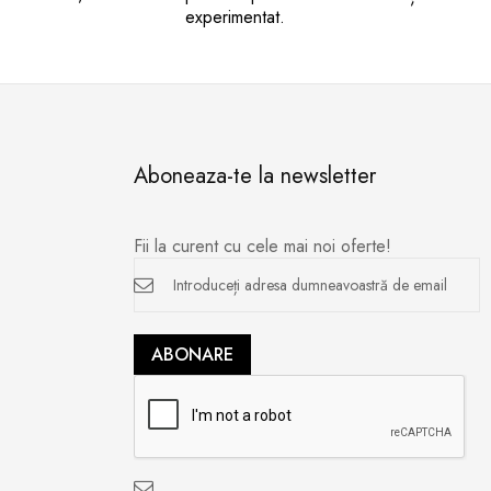
experimentat.
Aboneaza-te la newsletter
Fii la curent cu cele mai noi oferte!
Inscrieți-
vă
la
newsletter
ABONARE