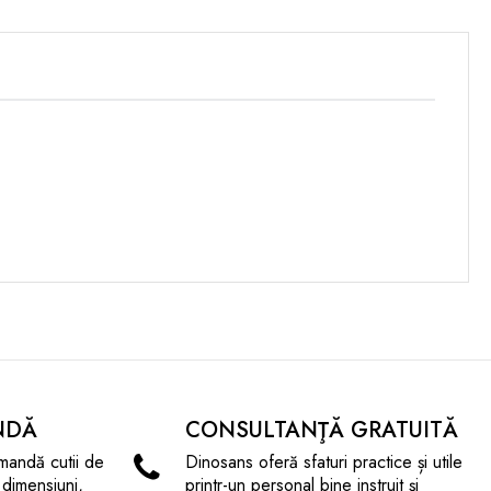
NDĂ
CONSULTANŢĂ GRATUITĂ
mandă cutii de
Dinosans oferă sfaturi practice și utile
 dimensiuni,
printr-un personal bine instruit și