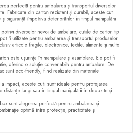
erea perfectă pentru ambalarea și transportul diverselor
nte. Fabricate din carton rezistent și durabil, aceste cutii
și siguranță împotriva deteriorărilor în timpul manipulării
potrivi diverselor nevoi de ambalare, cutiile de carton tip
pot fi utilizate pentru ambalarea și transportul produselor
lusiv articole fragile, electronice, textile, alimente și multe
carton este ușurința în manipulare și asamblare. Ele pot fi
cutie, oferind o soluție convenabilă pentru ambalare. De
x sunt eco-friendly, fiind realizate din materiale
la impact, aceste cutii sunt ideale pentru protejarea
pe distanțe lungi sau în timpul manipulării în depozite și
ip bax sunt alegerea perfectă pentru ambalarea și
ombinație optimă între protecție, practicitate și