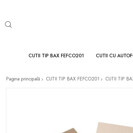
CUTII TIP BAX FEFCO201
CUTII CU AUTO
Pagina principală
CUTII TIP BAX FEFCO201
CUTII TIP B
Skip
to
the
end
of
the