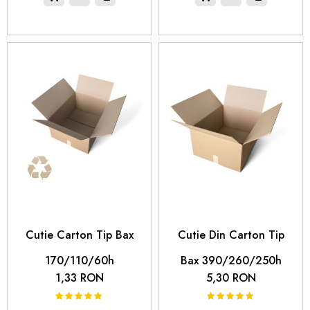
carton natur (maro clasic), carton albit (pentru o
prezentare mai elegantă) și le putem printa cu logo-ul tău
sau cu elemente grafice de branding.
 Cutie Carton Tip Bax 
 Cutie Din Carton Tip 
170/110/60h
Bax 390/260/250h
1,33 RON
5,30 RON
100%
100%
Rating:
Rating: