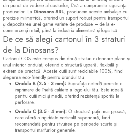
din punct de vedere al costurilor, fără a compromite siguranța
produselor. La
Dinosans SRL
, producem aceste ambalaje cu
precizie milimetrică, oferind un suport robust pentru transportul
și depozitarea unei game variate de produse – de la e-
commerce și retail, până la industria alimentară și logistică.
De ce să alegi cartonul în 3 straturi
de la Dinosans?
Cartonul CO3 este compus din două straturi exterioare plane și
unul interior ondulat, oferind o structură ușoară, flexibilă și
extrem de practică. Aceste cutii sunt reciclabile 100%, fiind
alegerea eco-friendly pentru brandul tău.
Ondula B (2.5 - 3 mm):
Suprafața netedă permite o
imprimare de înaltă calitate a logo-ului tău. Este ideală
pentru cutii mici și medii, oferind rezistență sporită la
perforare.
Ondula C (3.5 - 4 mm):
O structură puțin mai groasă,
care oferă o rigiditate verticală superioară, fiind
recomandată pentru stivuirea pe perioade scurte și
transportul mărfurilor generale.