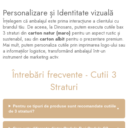
Personalizare și Identitate vizuală
Înțelegem că ambalajul este prima interacțiune a clientului cu
brandul tău. De aceea, la Dinosans, putem executa cutiile bax
3 straturi din
carton natur (maro)
pentru un aspect rustic și
sustenabil, sau din
carton albit
pentru o prezentare premium.
Mai mult, putem personaliza cutiile prin imprimarea logo-ului sau
a informațiilor logistice, transformând ambalajul într-un
instrument de marketing activ.
Întrebări frecvente - Cutii 3
Straturi
Pentru ce tipuri de produse sunt recomandate cutiile
de 3 straturi?