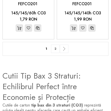
FEFCO201 
FEFCO201 
145/145/60h CO3
145/145/140h CO3
1,79 RON
1,99 RON
Pagină
în acest moment citiți pagina
Pagină
Pagină
Următorul
1
2
Cutii Tip Bax 3 Straturi:
Echilibrul Perfect între
Economie și Protecție
Cutiile de carton
tip bax din 3 straturi (CO3)
reprezintă
soluția ideală pentru afacerile care caută un ambalaj eficient