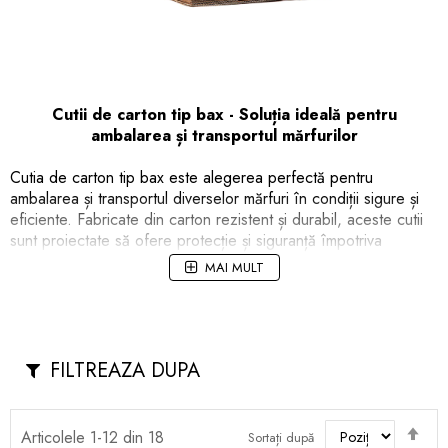
Cutii de carton tip bax - Soluția ideală pentru
ambalarea și transportul mărfurilor
Cutia de carton tip bax este alegerea perfectă pentru
ambalarea și transportul diverselor mărfuri în condiții sigure și
eficiente. Fabricate din carton rezistent și durabil, aceste cutii
sunt proiectate să ofere protecție și siguranță împotriva
deteriorărilor în timpul manipulării și transportului. Cu dimensiuni
MAI MULT
variate pentru a se potrivi diverselor nevoi de ambalare, cutiile
de carton tip bax sunt extrem de versatile. Ele pot fi utilizate
pentru ambalarea și transportul produselor de diferite
dimensiuni și forme, inclusiv articole fragile, electronice, textile,
alimente și multe altele. Principalul avantaj al cutiilor de carton
FILTREAZA DUPA
este ușurința în manipulare și asamblare. Ele pot fi rapid și ușor
pliate în formă de cutie, oferind o soluție convenabilă pentru
Seta
ambalare. De asemenea, cutiile de carton tip bax sunt eco-
Articolele
1
-
12
din
18
Sortați după
des