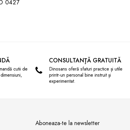
O 0427
NDĂ
CONSULTANŢĂ GRATUITĂ
mandă cutii de
Dinosans oferă sfaturi practice și utile
 dimensiuni,
printr-un personal bine instruit și
experimentat.
Aboneaza-te la newsletter