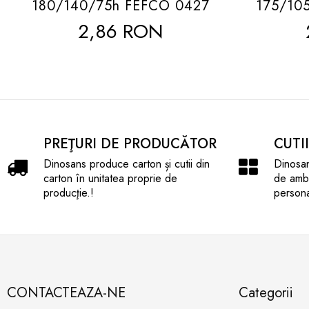
180/140/75h FEFCO 0427
175/10
2,86 RON
PREŢURI DE PRODUCĂTOR
CUTI
Dinosans produce carton și cutii din
Dinosan
carton în unitatea proprie de
de amba
producţie.!
persona
CONTACTEAZA-NE
Categorii