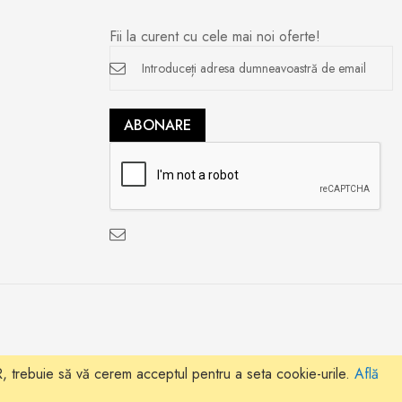
Fii la curent cu cele mai noi oferte!
Inscrieți-
vă
la
newsletter
ABONARE
 trebuie să vă cerem acceptul pentru a seta cookie-urile.
Află