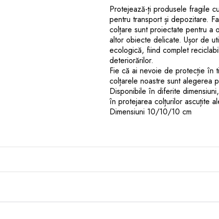
Protejează-ți produsele fragile cu
pentru transport și depozitare. Fa
colțare sunt proiectate pentru a of
altor obiecte delicate. Ușor de uti
ecologică, fiind complet reciclabile
deteriorărilor.
Fie că ai nevoie de protecție în 
colțarele noastre sunt alegerea pe
Disponibile în diferite dimensiuni,
în protejarea colțurilor ascuțite a
Dimensiuni 10/10/10 cm