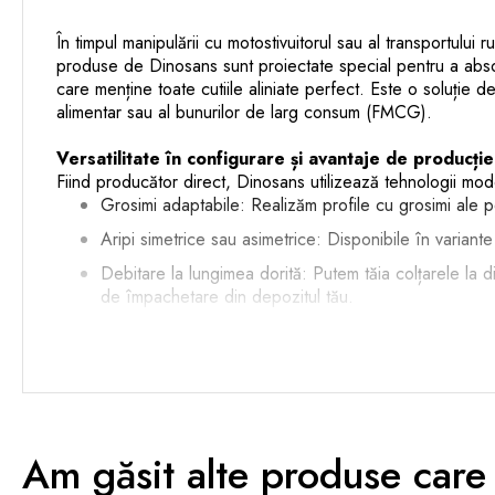
În timpul manipulării cu motostivuitorul sau al transportului 
produse de Dinosans sunt proiectate special pentru a absorbi
care menține toate cutiile aliniate perfect. Este o soluție de
alimentar sau al bunurilor de larg consum (FMCG).
Versatilitate în configurare și avantaje de producți
Fiind producător direct, Dinosans utilizează tehnologii moder
Grosimi adaptabile: Realizăm profile cu grosimi ale 
Aripi simetrice sau asimetrice: Disponibile în variant
Debitare la lungimea dorită: Putem tăia colțarele la d
de împachetare din depozitul tău.
Ghid practic de aplicare și bune practici în depozit
Poziționarea pe verticală: Așezați colțarele pe cele pa
aplicați folia stretch strâns, de jos în sus.
Poziționarea pe orizontală: Pentru mărfurile grele car
Am găsit alte produse care 
banda să pătrundă în interiorul ambalajelor produselo