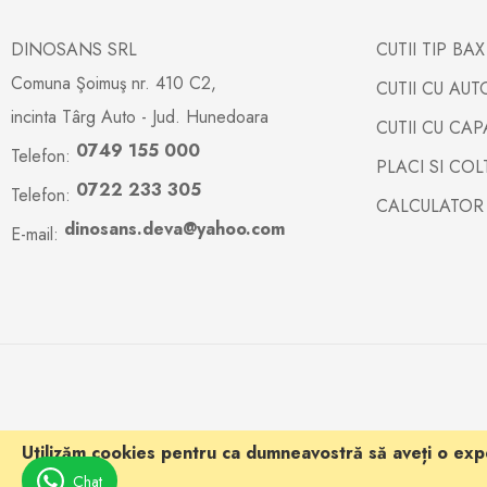
DINOSANS SRL
CUTII TIP BA
Comuna Şoimuş nr. 410 C2,
CUTII CU AU
incinta Târg Auto - Jud. Hunedoara
CUTII CU CA
0749 155 000
Telefon:
PLACI SI CO
0722 233 305
Telefon:
CALCULATOR
dinosans.deva@yahoo.com
E-mail:
Utilizăm cookies pentru ca dumneavostră să aveți o expe
mai multe
.
Chat