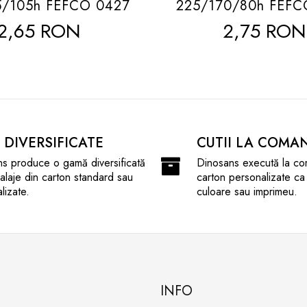
5/105h FEFCO 0427
225/170/80h FEFC
2,65 RON
2,75 RON
I DIVERSIFICATE
CUTII LA COMA
s produce o gamă diversificată
Dinosans execută la co
laje din carton standard sau
carton personalizate ca
lizate.
culoare sau imprimeu.
INFO