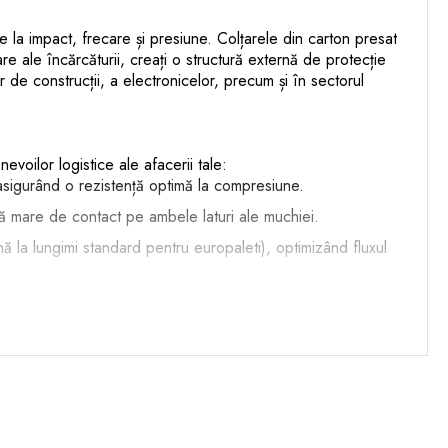
use la impact, frecare și presiune. Colțarele din carton presat
e ale încărcăturii, creați o structură externă de protecție
r de construcții, a electronicelor, precum și în sectorul
voilor logistice ale afacerii tale:
asigurând o rezistență optimă la compresiune.
ață mare de contact pe ambele laturi ale muchiei.
nă la lungimi standard pentru europaleti), optimizând fluxul
paletizare, vă recomandăm să urmați acești pași simpli:
tiile. Fixați-le temporar cu o fâșie de bandă adezivă, apoi
le pe muchiile superioare ale paletului. Acest lucru va opri