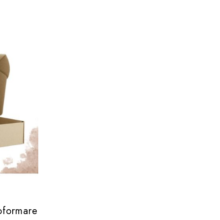
e compactată, menținerea lor departe de umiditate directă le
e
oformare