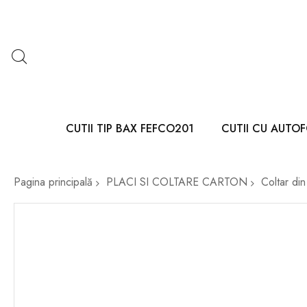
CUTII TIP BAX FEFCO201
CUTII CU AUTO
Pagina principală
PLACI SI COLTARE CARTON
Coltar din
Skip
to
the
end
of
the