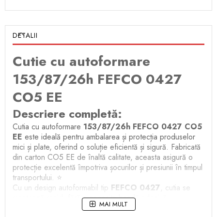
DETALII
Cutie cu autoformare
153/87/26h FEFCO 0427
CO5 EE
Descriere completă:
Cutia cu autoformare
153/87/26h FEFCO 0427 CO5
EE
este ideală pentru ambalarea și protecția produselor
mici și plate, oferind o soluție eficientă și sigură. Fabricată
din carton CO5 EE de înaltă calitate, aceasta asigură o
protecție excelentă împotriva șocurilor și presiunii în timpul
transportului. ⭐
Cu un design autoformabil tip
FEFCO 0427
, cutia se
montează rapid, fără a necesita bandă adezivă,
MAI MULT
economisind timp și resurse. Dimensiunile compacte o fac