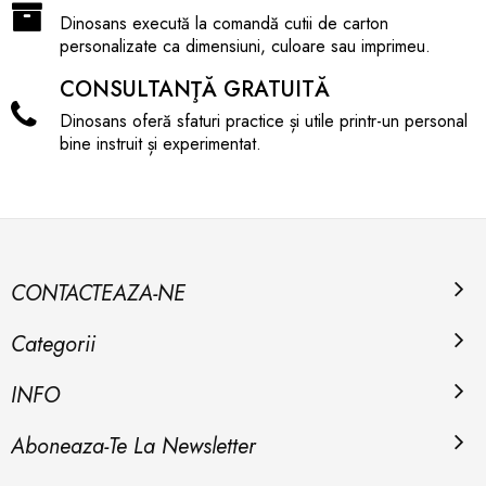
tipărite.
Dinosans execută la comandă cutii de carton
personalizate ca dimensiuni, culoare sau imprimeu.
⬛
Protejarea produselor fragile în timpul
transportului.
CONSULTANŢĂ GRATUITĂ
⭐
Depozitarea și organizarea obiectelor mici.
Dinosans oferă sfaturi practice și utile printr-un personal
bine instruit și experimentat.
Datorită rezistenței sale și a designului eficient,
cutia cu
autoformare 153/87/26h FEFCO 0427 CO5 EE
este soluția perfectă pentru ambalarea profesională.
Disponibilă acum pe
Dinosans.ro
, oferind protecție și
siguranță maximă pentru produsele tale!
CONTACTEAZA-NE
Categorii
INFO
Aboneaza-Te La Newsletter