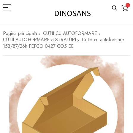
Pagina principală
CUTII CU AUTOFORMARE
CUTII AUTOFORMARE 5 STRATURI
Cutie cu autoformare
153/87/26h FEFCO 0427 CO5 EE
Skip
to
the
end
of
the
images
gallery