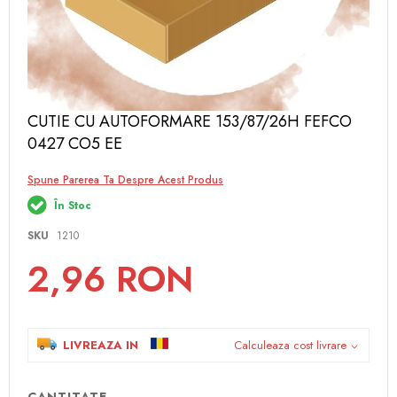
Skip
CUTIE CU AUTOFORMARE 153/87/26H FEFCO
to
0427 CO5 EE
the
beginning
of
Spune Parerea Ta Despre Acest Produs
the
În Stoc
images
gallery
SKU
1210
2,96 RON
LIVREAZA IN
Calculeaza cost livrare
CANTITATE