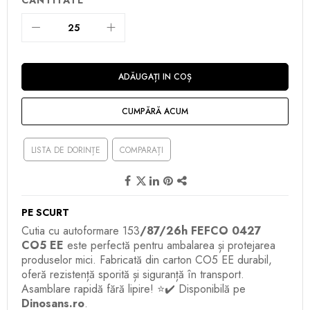
ADĂUGAȚI IN COȘ
CUMPĂRĂ ACUM
LISTA DE DORINȚE
COMPARAȚI
PE SCURT
Cutia cu autoformare 153
/87/26h FEFCO 0427
CO5 EE
este perfectă pentru ambalarea și protejarea
produselor mici. Fabricată din carton CO5 EE durabil,
oferă rezistență sporită și siguranță în transport.
Asamblare rapidă fără lipire! ⭐✔️ Disponibilă pe
Dinosans.ro
.