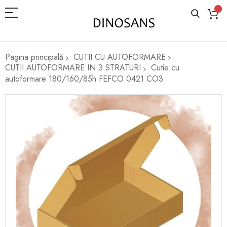
Pagina principală
CUTII CU AUTOFORMARE
CUTII AUTOFORMARE IN 3 STRATURI
Cutie cu
autoformare 180/160/85h FEFCO 0421 CO3
Skip
to
the
end
of
the
images
gallery