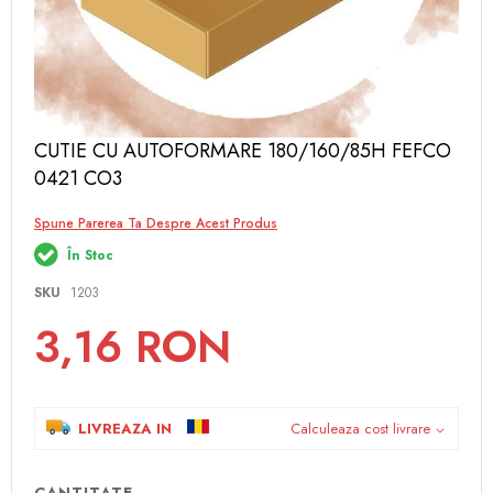
Skip
CUTIE CU AUTOFORMARE 180/160/85H FEFCO
to
0421 CO3
the
beginning
of
Spune Parerea Ta Despre Acest Produs
the
În Stoc
images
gallery
SKU
1203
3,16 RON
LIVREAZA IN
Calculeaza cost livrare
CANTITATE