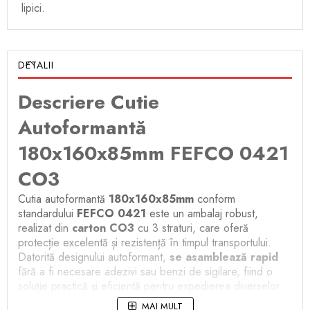
lipici.
DETALII
Descriere Cutie
Autoformantă
180x160x85mm FEFCO 0421
CO3
Cutia autoformantă
180x160x85mm
conform
standardului
FEFCO 0421
este un ambalaj robust,
realizat din
carton CO3
cu 3 straturi, care oferă
protecție excelentă și rezistență în timpul transportului.
Datorită designului autoformant,
se asamblează rapid
fără a fi necesare adezivi sau benzi de sigilare, fiind o
soluție practică și eficientă pentru expedierea diverselor
produse.
MAI MULT