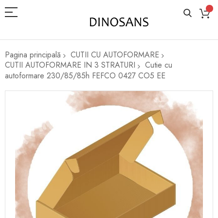
Pagina principală
CUTII CU AUTOFORMARE
CUTII AUTOFORMARE IN 3 STRATURI
Cutie cu
autoformare 230/85/85h FEFCO 0427 CO5 EE
Skip
to
the
end
of
the
images
gallery