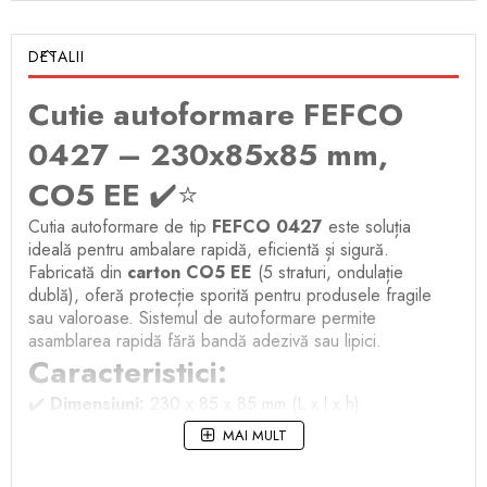
DETALII
Cutie autoformare FEFCO
0427 – 230x85x85 mm,
CO5 EE
✔️⭐
Cutia autoformare de tip
FEFCO 0427
este soluția
ideală pentru ambalare rapidă, eficientă și sigură.
Fabricată din
carton CO5 EE
(5 straturi, ondulație
dublă), oferă protecție sporită pentru produsele fragile
sau valoroase. Sistemul de autoformare permite
asamblarea rapidă fără bandă adezivă sau lipici.
Caracteristici:
✔️
Dimensiuni:
230 x 85 x 85 mm (L x l x h)
✔️
Tip carton:
CO5 EE (carton ondulat, 5 straturi,
MAI MULT
ondulație dublă)
✔️
Model FEFCO 0427:
autoformare, fără necesitatea