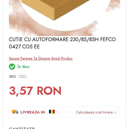
Skip
CUTIE CU AUTOFORMARE 230/85/85H FEFCO
to
0427 CO5 EE
the
beginning
of
Spune Parerea Ta Despre Acest Produs
the
În Stoc
images
gallery
SKU
1222
3,57 RON
LIVREAZA IN
Calculeaza cost livrare
CANTITATE