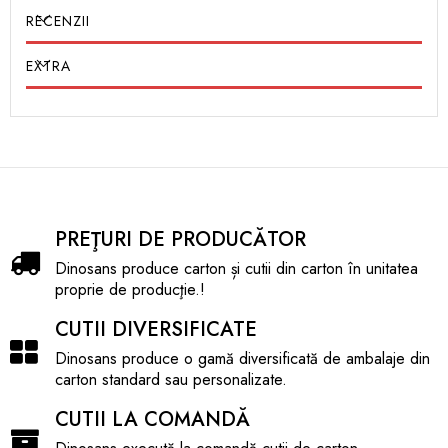
lipirii
RECENZII
✔️
Utilizare:
ambalare produse fragile, accesorii, e-
commerce, curierat
EXTRA
✔️
ECO-friendly:
reciclabil și reutilizabil
⭐
Avantaje:
Asamblare rapidă și sigură fără lipici
Protecție ridicată datorită cartonului cu ondulație
dublă
Potrivită pentru transportul produselor fragile și
valoroase
PREŢURI DE PRODUCĂTOR
Comandă acum cutia
FEFCO 0427 CO5 EE –
Dinosans produce carton și cutii din carton în unitatea
230x85x85 mm
și oferă ambalajul ideal produselor tale!
proprie de producţie.!
✔️
CUTII DIVERSIFICATE
Dinosans produce o gamă diversificată de ambalaje din
carton standard sau personalizate.
CUTII LA COMANDĂ