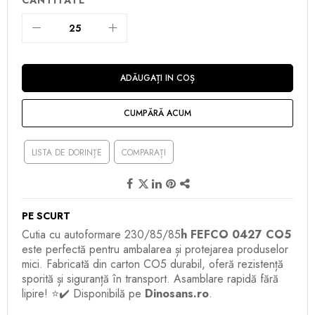
ADĂUGAȚI IN COȘ
CUMPĂRĂ ACUM
LISTA DE DORINȚE
COMPARAȚI
PE SCURT
Cutia cu autoformare 230/85/85
h FEFCO 0427 CO5
este perfectă pentru ambalarea și protejarea produselor
mici. Fabricată din carton CO5 durabil, oferă rezistență
sporită și siguranță în transport. Asamblare rapidă fără
lipire! ⭐✔️ Disponibilă pe
Dinosans.ro
.