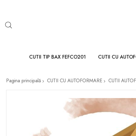
CUTII TIP BAX FEFCO201
CUTII CU AUTO
Pagina principală
CUTII CU AUTOFORMARE
CUTII AUTO
Skip
to
the
end
of
the