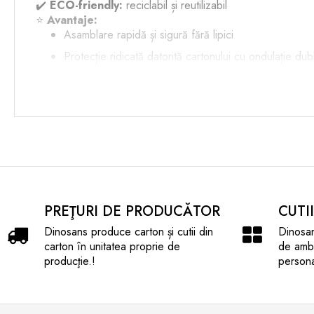
✔️
ECO-friendly:
reciclabil și reutilizabil
⭐
Avantaje:
Asamblare rapidă și sigură fără lipici
Protecție ridicată datorită cartonului cu ondulație dub
Potrivită pentru transportul produselor fragile și valo
Comandă acum cutia
FEFCO 0427 CO5 EE – 230x8
PREŢURI DE PRODUCĂTOR
CUTI
Dinosans produce carton și cutii din
Dinosan
carton în unitatea proprie de
de amba
producţie.!
persona