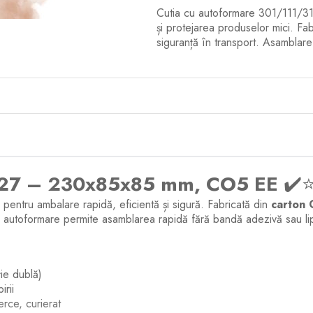
Cutia cu autoformare 301/111/3
și protejarea produselor mici. Fab
siguranță în transport. Asamblare
427 – 230x85x85 mm, CO5 EE
✔️
 pentru ambalare rapidă, eficientă și sigură. Fabricată din
carton
e autoformare permite asamblarea rapidă fără bandă adezivă sau lip
ie dublă)
irii
rce, curierat