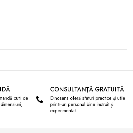
NDĂ
CONSULTANŢĂ GRATUITĂ
mandă cutii de
Dinosans oferă sfaturi practice și utile
 dimensiuni,
printr-un personal bine instruit și
experimentat.