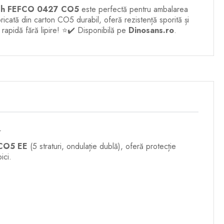
1
h FEFCO 0427 CO5
este perfectă pentru ambalarea
ricată din carton CO5 durabil, oferă rezistență sporită și
 rapidă fără lipire! ⭐✔️ Disponibilă pe
Dinosans.ro
.
⭐
 CO5 EE
(5 straturi, ondulație dublă), oferă protecție
ici.