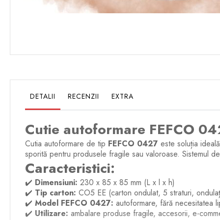
Skip
to
the
beginning
of
the
images
gallery
DETALII
RECENZII
EXTRA
Cutie autoformare FEFCO 0
Cutia autoformare de tip
FEFCO 0427
este soluția ideală
sporită pentru produsele fragile sau valoroase. Sistemul d
Caracteristici:
✔️
Dimensiuni:
230 x 85 x 85 mm (L x l x h)
✔️
Tip carton:
CO5 EE (carton ondulat, 5 straturi, ondulaț
✔️
Model FEFCO 0427:
autoformare, fără necesitatea lip
✔️
Utilizare:
ambalare produse fragile, accesorii, e-comme