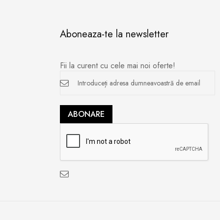
Aboneaza-te la newsletter
Fii la curent cu cele mai noi oferte!
Inscrieți-
vă
la
newsletter
ABONARE