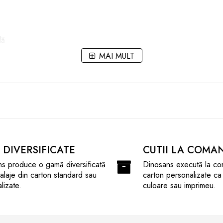
lă
roase
MAI MULT
5x85 mm
și oferă ambalajul ideal produselor tale! ✔️
I DIVERSIFICATE
CUTII LA COMA
s produce o gamă diversificată
Dinosans execută la co
laje din carton standard sau
carton personalizate ca
lizate.
culoare sau imprimeu.