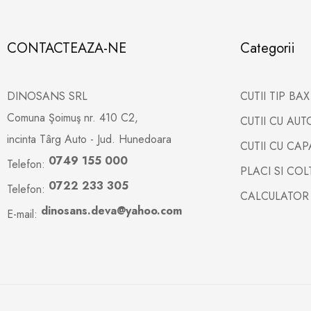
CONTACTEAZA-NE
Categorii
DINOSANS SRL
CUTII TIP BA
Comuna Şoimuş nr. 410 C2,
CUTII CU AU
incinta Târg Auto - Jud. Hunedoara
CUTII CU CA
0749 155 000
Telefon:
PLACI SI CO
0722 233 305
Telefon:
CALCULATOR
dinosans.deva@yahoo.com
E-mail: