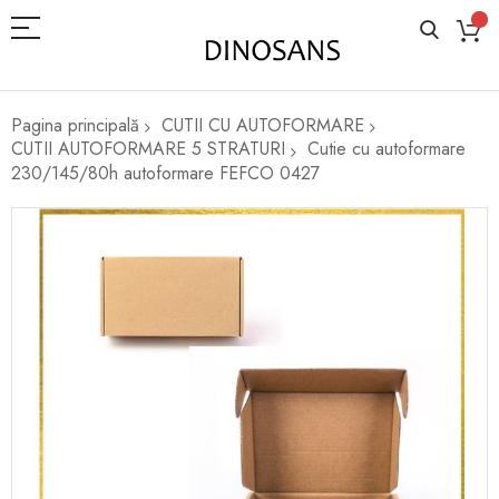
Pagina principală
CUTII CU AUTOFORMARE
CUTII AUTOFORMARE 5 STRATURI
Cutie cu autoformare
230/145/80h autoformare FEFCO 0427
Skip
to
the
end
of
the
images
gallery