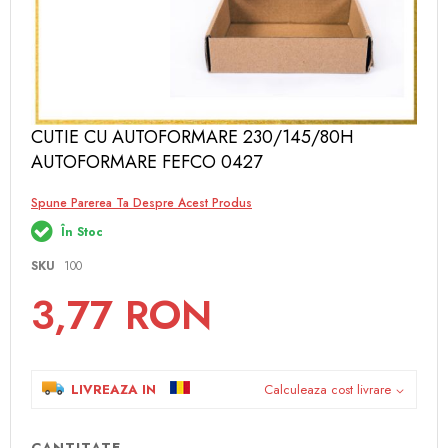
Skip
CUTIE CU AUTOFORMARE 230/145/80H
to
AUTOFORMARE FEFCO 0427
the
beginning
of
Spune Parerea Ta Despre Acest Produs
the
În Stoc
images
gallery
SKU
100
3,77 RON
LIVREAZA IN
Calculeaza cost livrare
CANTITATE