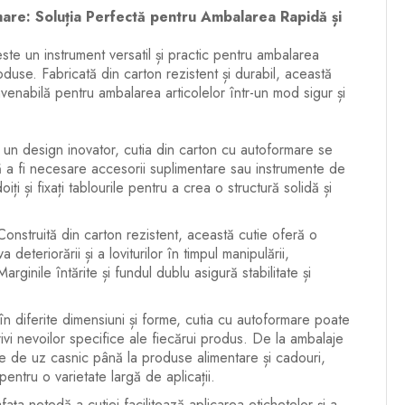
are: Soluția Perfectă pentru Ambalarea Rapidă și
ste un instrument versatil și practic pentru ambalarea
roduse. Fabricată din carton rezistent și durabil, această
nvenabilă pentru ambalarea articolelor într-un mod sigur și
un design inovator, cutia din carton cu autoformare se
ă a fi necesare accesorii suplimentare sau instrumente de
iți și fixați tablourile pentru a crea o structură solidă și
onstruită din carton rezistent, această cutie oferă o
 deteriorării și a loviturilor în timpul manipulării,
Marginile întărite și fundul dublu asigură stabilitate și
în diferite dimensiuni și forme, cutia cu autoformare poate
ivi nevoilor specifice ale fiecărui produs. De la ambalaje
ole de uz casnic până la produse alimentare și cadouri,
pentru o varietate largă de aplicații.
ața netedă a cutiei facilitează aplicarea etichetelor și a