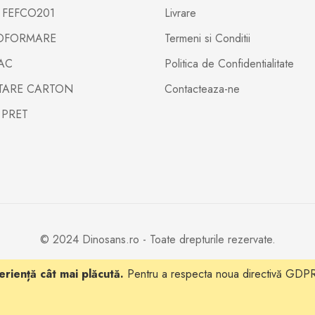
X FEFCO201
Livrare
TOFORMARE
Termeni si Conditii
PAC
Politica de Confidentialitate
LTARE CARTON
Contacteaza-ne
 PRET
© 2024 Dinosans.ro - Toate drepturile rezervate.
Un produs eCommerce
Spiral Advertising
si Hosting
20x.host
riență cât mai plăcută.
Pentru a respecta noua directivă GDPR,