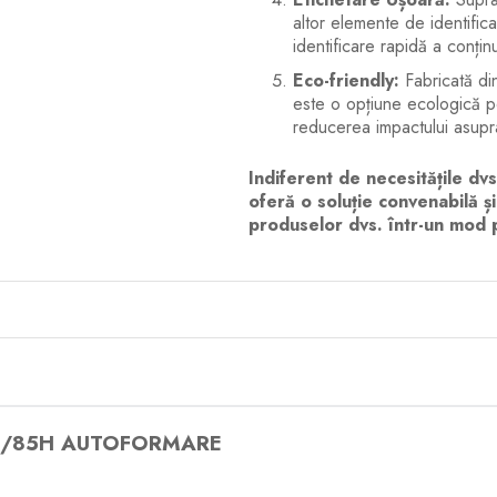
altor elemente de identifica
identificare rapidă a conținu
Eco-friendly:
Fabricată din
este o opțiune ecologică pe
reducerea impactului asupra
Indiferent de necesitățile dv
oferă o soluție convenabilă ș
produselor dvs. într-un mod p
85/85H AUTOFORMARE