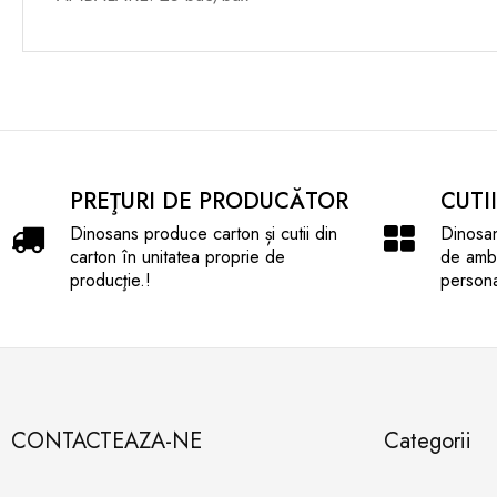
PREŢURI DE PRODUCĂTOR
CUTI
Dinosans produce carton și cutii din
Dinosan
carton în unitatea proprie de
de amba
producţie.!
persona
CONTACTEAZA-NE
Categorii