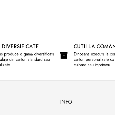
I DIVERSIFICATE
CUTII LA COMA
s produce o gamă diversificată
Dinosans execută la co
laje din carton standard sau
carton personalizate ca
lizate.
culoare sau imprimeu.
INFO