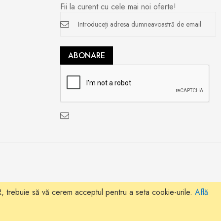
Fii la curent cu cele mai noi oferte!
Inscrieți-
vă
la
newsletter
ABONARE
 trebuie să vă cerem acceptul pentru a seta cookie-urile.
Află