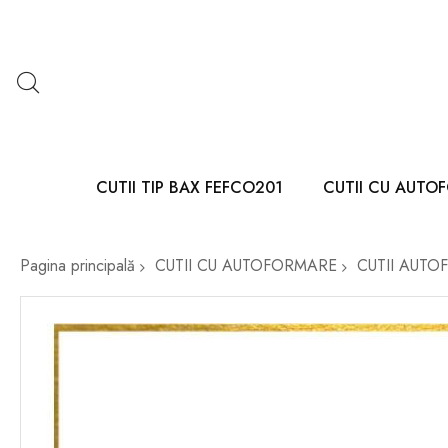
CUTII TIP BAX FEFCO201
CUTII CU AUTO
Pagina principală
CUTII CU AUTOFORMARE
CUTII AUTO
Skip
to
the
end
of
the