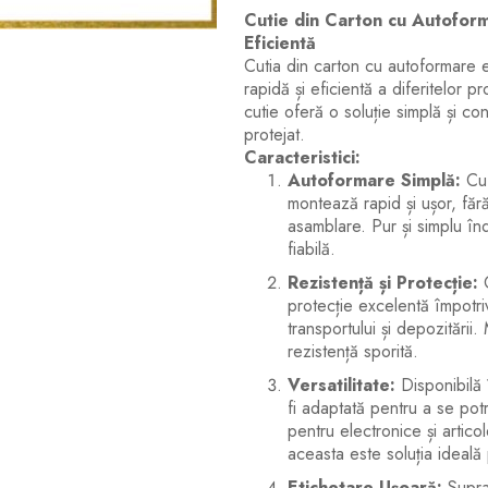
Cutie din Carton cu Autoform
Eficientă
Cutia din carton cu autoformare e
rapidă și eficientă a diferitelor p
cutie oferă o soluție simplă și co
protejat.
Caracteristici:
Autoformare Simplă:
Cu 
montează rapid și ușor, făr
asamblare. Pur și simplu îndo
fiabilă.
Rezistență și Protecție:
C
protecție excelentă împotriva
transportului și depozitării. 
rezistență sporită.
Versatilitate:
Disponibilă 
fi adaptată pentru a se potr
pentru electronice și artic
aceasta este soluția ideală 
Etichetare Ușoară:
Supraf