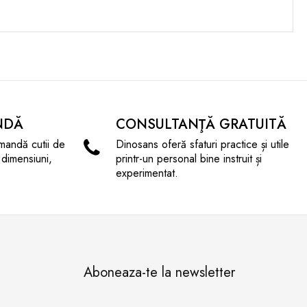
NDĂ
CONSULTANŢĂ GRATUITĂ
mandă cutii de
Dinosans oferă sfaturi practice și utile
 dimensiuni,
printr-un personal bine instruit și
experimentat.
Aboneaza-te la newsletter