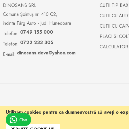
DINOSANS SRL
CUTII TIP BA
Comuna Şoimuş nr. 410 C2,
CUTII CU AU
incinta Târg Auto - Jud. Hunedoara
CUTII CU CA
0749 155 000
Telefon:
PLACI SI CO
0722 233 305
Telefon:
CALCULATOR
dinosans.deva@yahoo.com
E-mail:
Utilizăm cookies pentru ca dumneavostră să aveți o expe
mai multe
.
Chat