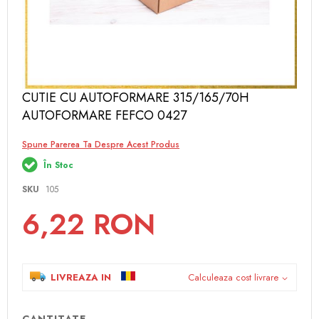
Skip
CUTIE CU AUTOFORMARE 315/165/70H
to
AUTOFORMARE FEFCO 0427
the
beginning
of
Spune Parerea Ta Despre Acest Produs
the
În Stoc
images
gallery
SKU
105
6,22 RON
LIVREAZA IN
Calculeaza cost livrare
CANTITATE