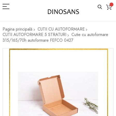
Pagina principală
CUTII CU AUTOFORMARE
CUTII AUTOFORMARE 5 STRATURI
Cutie cu autoformare
315/165/70h autoformare FEFCO 0427
Skip
to
the
end
of
the
images
gallery