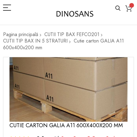
Pagina principală
CUTII TIP BAX FEFCO201
CUTII TIP BAX IN 5 STRATURI
Cutie carton GALIA A11
600x400x200 mm
Skip
to
the
end
of
the
images
gallery
Skip
CUTIE CARTON GALIA A11 600X400X200 MM
to
the