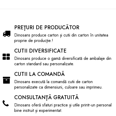
Sustenabilitate: Material 100% reciclabil, ideal
pentru companiile care urmăresc politici verzi.
Utilizări Recomandate:
Transportul pieselor auto și componentelor
PREŢURI DE PRODUCĂTOR
mecanice.
Dinosans produce carton și cutii din carton în unitatea
Depozitarea produselor electronice și
proprie de producţie.!
electrocasnice mici.
CUTII DIVERSIFICATE
Logistica generală care necesită module de 60x40
cm.
Dinosans produce o gamă diversificată de ambalaje din
carton standard sau personalizate.
TIP: Cutie clasică natur Galia A11
CUTII LA COMANDĂ
TIP CARTON: 5 straturi
STOC: peste 1.000 buc.
Dinosans execută la comandă cutii de carton
AMBALARE: 15 buc / bax
personalizate ca dimensiuni, culoare sau imprimeu.
Cutie cartin in 5 straturi 600/400/200h pentru transport
produse prin curierat sau paletizat.
CONSULTANŢĂ GRATUITĂ
Dinosans oferă sfaturi practice și utile printr-un personal
bine instruit și experimentat.