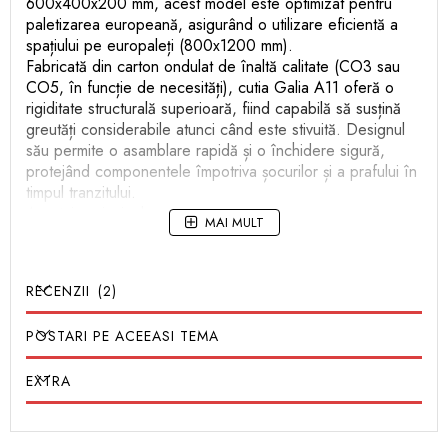
600x400x200 mm, acest model este optimizat pentru
paletizarea europeană, asigurând o utilizare eficientă a
spațiului pe europaleți (800x1200 mm).
Fabricată din carton ondulat de înaltă calitate (CO3 sau
CO5, în funcție de necesități), cutia Galia A11 oferă o
rigiditate structurală superioară, fiind capabilă să susțină
greutăți considerabile atunci când este stivuită. Designul
său permite o asamblare rapidă și o închidere sigură,
protejând componentele împotriva șocurilor și a prafului în
timpul tranzitului.
Avantaje principale:
MAI MULT
Standardizare Europeană: Dimensiuni conforme cu
standardele GALIA/Odette, facilitând integrarea în
lanțurile logistice internaționale.
RECENZII
2
Eficiență la Stivuire: Construcția robustă previne
deformarea cutiilor de la bază, chiar și sub sarcină
POSTARI PE ACEEASI TEMA
maximă.
Optimizare Costuri: Forma ergonomică permite
EXTRA
maximizarea numărului de unități pe palet, reducând
costurile de transport per piesă.