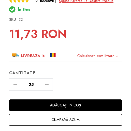
Rating:
100
100
2
Recenzii
Spune Parerea Ta Despre Produs
% of
beginning
of
În Stoc
the
images
SKU
32
gallery
11,73 RON
LIVREAZA IN
Calculeaza cost livrare
CANTITATE
ADĂUGAȚI IN COȘ
CUMPĂRĂ ACUM