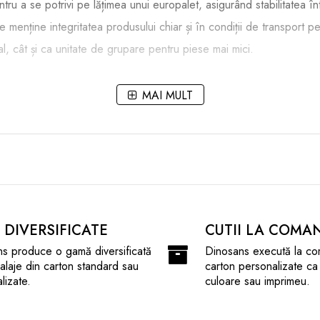
ru a se potrivi pe lățimea unui europalet, asigurând stabilitatea înt
 menține integritatea produsului chiar și în condiții de transport pe
dual, cât și ca unitate de grupare pentru piese mai mici.
MAI MULT
e lungi).
 lungi).
ate , pentru asamblarea acestora este necesara lipirea cu banda adezi
I DIVERSIFICATE
CUTII LA COMA
s produce o gamă diversificată
Dinosans execută la co
laje din carton standard sau
carton personalizate ca
lizate.
culoare sau imprimeu.