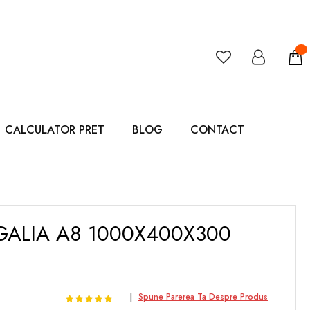
CALCULATOR PRET
BLOG
CONTACT
GALIA A8 1000X400X300
Rating:
100
100
Spune Parerea Ta Despre Produs
% of