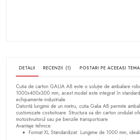
Skip
to
the
beginning
of
the
images
gallery
DETALII
RECENZII
1
POSTARI PE ACEEASI TEMA
Cutia de carton GALIA A8 este o soluție de ambalare robu
1000x400x300 mm, acest model este integrat în standardele 
echipamente industriale.
Datorită lungimii de un metru, cutia Galia A8 permite ambal
customizate costisitoare. Structura sa din carton ondulat of
motostivuitorul sau pe benzile transportoare.
Avantaje tehnice:
Format XL Standardizat: Lungime de 1000 mm, ideală p