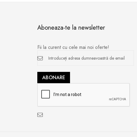
Aboneaza-te la newsletter
Fii la curent cu cele mai noi oferte!
Inscrieți-
vă
la
newsletter
ABONARE