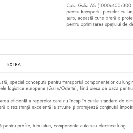
Cutia Galia A8 (1000x400x300 mm
pentru transportul pieselor cu lu
auto, această cutie oferă o protecț
pentru optimizarea spațiului de de
EXTRA
stă, special concepută pentru transportul componentelor cu lungim
logistice europene (Galia/Odette), fiind piesa de bază pentru fur
area eficientă a reperelor care nu încap în cutiile standard de dim
eră o rezistență excelentă la stivuire și protejează conținutul împot
entru profile, tubulaturi, componente auto sau electrice lungi.