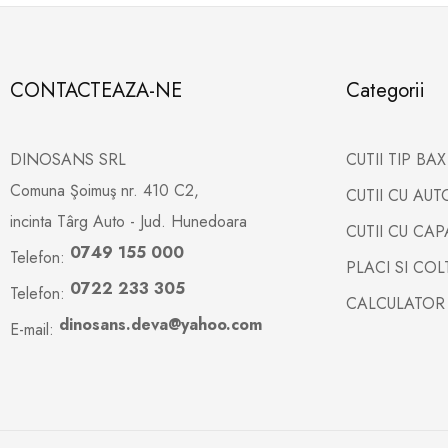
CONTACTEAZA-NE
Categorii
DINOSANS SRL
CUTII TIP BA
Comuna Şoimuş nr. 410 C2,
CUTII CU AU
incinta Târg Auto - Jud. Hunedoara
CUTII CU CA
0749 155 000
Telefon:
PLACI SI CO
0722 233 305
Telefon:
CALCULATOR
dinosans.deva@yahoo.com
E-mail: