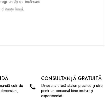
regii unități de încărcare.
 distanțe lungi.
va in partea inferioara si superioara a acesteia .
NDĂ
CONSULTANŢĂ GRATUITĂ
mandă cutii de
Dinosans oferă sfaturi practice și utile
 dimensiuni,
printr-un personal bine instruit și
experimentat.