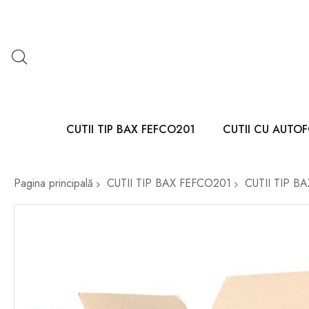
CUTII TIP BAX FEFCO201
CUTII CU AUTO
Pagina principală
CUTII TIP BAX FEFCO201
CUTII TIP B
Skip
to
the
end
of
the