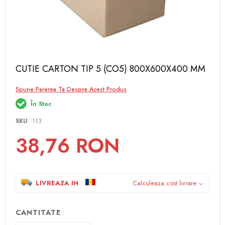
Skip
CUTIE CARTON TIP 5 (CO5) 800X600X400 MM
to
the
Spune Parerea Ta Despre Acest Produs
beginning
of
În Stoc
the
images
SKU
113
gallery
38,76 RON
LIVREAZA IN
Calculeaza cost livrare
CANTITATE