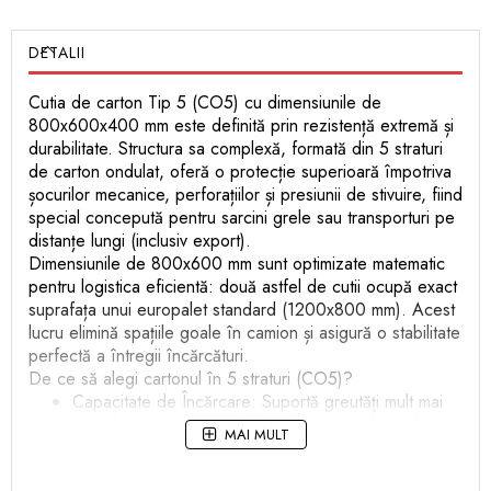
DETALII
Cutia de carton Tip 5 (CO5) cu dimensiunile de
800x600x400 mm este definită prin rezistență extremă și
durabilitate. Structura sa complexă, formată din 5 straturi
de carton ondulat, oferă o protecție superioară împotriva
șocurilor mecanice, perforațiilor și presiunii de stivuire, fiind
special concepută pentru sarcini grele sau transporturi pe
distanțe lungi (inclusiv export).
Dimensiunile de 800x600 mm sunt optimizate matematic
pentru logistica eficientă: două astfel de cutii ocupă exact
suprafața unui europalet standard (1200x800 mm). Acest
lucru elimină spațiile goale în camion și asigură o stabilitate
perfectă a întregii încărcături.
De ce să alegi cartonul în 5 straturi (CO5)?
Capacitate de Încărcare: Suportă greutăți mult mai
mari decât cutiile standard, fără a se deforma la
MAI MULT
bază.
Izolare Termică și Mecanică: Grosimea peretelui de