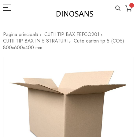
Pagina principală
CUTII TIP BAX FEFCO201
CUTII TIP BAX IN 5 STRATURI
Cutie carton tip 5 (CO5)
800x600x400 mm
Skip
to
the
end
of
the
images
gallery