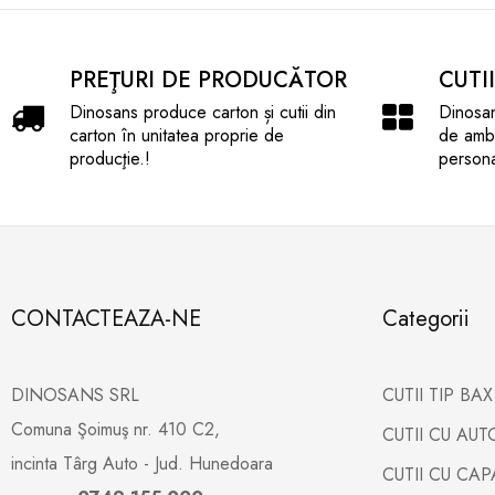
PREŢURI DE PRODUCĂTOR
CUTI
Dinosans produce carton și cutii din
Dinosan
carton în unitatea proprie de
de amba
producţie.!
persona
CONTACTEAZA-NE
Categorii
DINOSANS SRL
CUTII TIP BA
Comuna Şoimuş nr. 410 C2,
CUTII CU AU
incinta Târg Auto - Jud. Hunedoara
CUTII CU CA