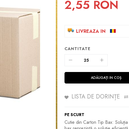
2,55 RON
LIVREAZA IN
CANTITATE
ADĂUGAȚI IN COȘ
LISTA DE DORINȚE
PE SCURT
Cutie din Carton Tip Bax: Soluția
bax reprezintă o soluție eficientă