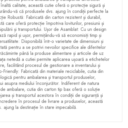
naltă calitate, această cutie oferă o protecție sigură și
gurându-vă că produsele dvs. ajung în condiții perfecte la
cție Robustă: Fabricată din carton rezistent și durabil,
tă care oferă protecție împotriva loviturilor, presiunii și
ipulării și transportului. Ușor de Asamblat: Cu un design
ează rapid și ușor, permițându-vă să economisiți timp și
satilitate: Disponibilă într-o varietate de dimensiuni și
ată pentru a se potrivi nevoilor specifice ale diferitelor
răcăminte până la produse alimentare și articole de uz
ața netedă a cutiei permite aplicarea ușoară a etichetelor
re, facilitând procesul de gestionare a inventarului și
-Friendly: Fabricată din materiale reciclabile, cutia din
logică pentru ambalarea și transportul produselor,
ui asupra mediului înconjurător. Indiferent de natura
de ambalare, cutia din carton tip bax oferă o soluție
jarea și transportul acestora în condiții de siguranță și
încredere în procesul de livrare a produselor, această
. ajung la destinație în stare impecabilă.