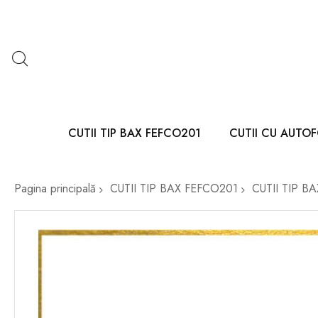
CUTII TIP BAX FEFCO201
CUTII CU AUTO
Pagina principală
CUTII TIP BAX FEFCO201
CUTII TIP B
Skip
to
the
end
of
the