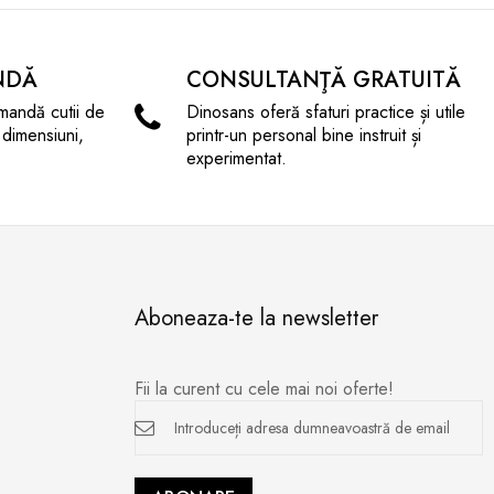
NDĂ
CONSULTANŢĂ GRATUITĂ
mandă cutii de
Dinosans oferă sfaturi practice și utile
 dimensiuni,
printr-un personal bine instruit și
experimentat.
Aboneaza-te la newsletter
Fii la curent cu cele mai noi oferte!
Inscrieți-
vă
la
newsletter