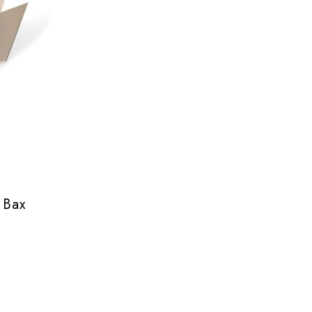
 Bax
h