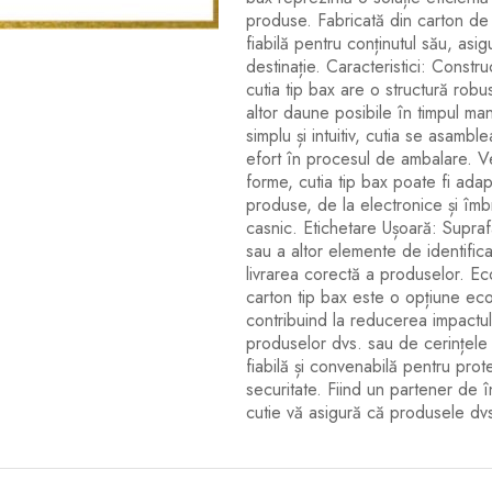
produse. Fabricată din carton de î
fiabilă pentru conținutul său, asi
destinație. Caracteristici: Constru
cutia tip bax are o structură robus
altor daune posibile în timpul man
simplu și intuitiv, cutia se asambl
efort în procesul de ambalare. Ver
forme, cutia tip bax poate fi adapt
produse, de la electronice și îmb
casnic. Etichetare Ușoară: Supraf
sau a altor elemente de identifica
livrarea corectă a produselor. Eco
carton tip bax este o opțiune eco
contribuind la reducerea impactul
produselor dvs. sau de cerințele 
fiabilă și convenabilă pentru prote
securitate. Fiind un partener de 
cutie vă asigură că produsele dvs