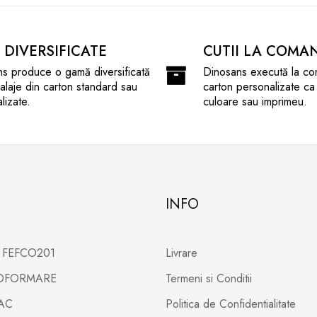
I DIVERSIFICATE
CUTII LA COMA
s produce o gamă diversificată
Dinosans execută la co
laje din carton standard sau
carton personalizate ca
lizate.
culoare sau imprimeu.
INFO
X FEFCO201
Livrare
TOFORMARE
Termeni si Conditii
PAC
Politica de Confidentialitate