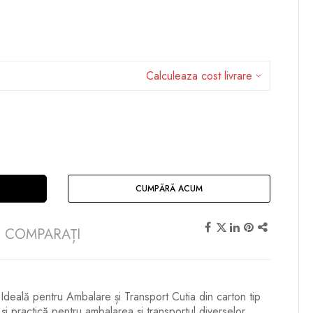
Calculeaza cost livrare
CUMPĂRĂ ACUM
COMPARAȚI
 Ideală pentru Ambalare și Transport Cutia din carton tip
 și practică pentru ambalarea și transportul diverselor