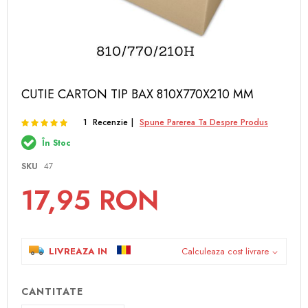
Skip
CUTIE CARTON TIP BAX 810X770X210 MM
to
the
Rating:
100
100
1
Recenzie
Spune Parerea Ta Despre Produs
% of
beginning
of
În Stoc
the
images
SKU
47
gallery
17,95 RON
LIVREAZA IN
Calculeaza cost livrare
CANTITATE