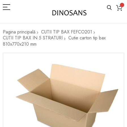
Pagina principală
CUTII TIP BAX FEFCO201
CUTII TIP BAX IN 5 STRATURI
Cutie carton tip bax
810x770x210 mm
Skip
to
the
end
of
the
images
gallery