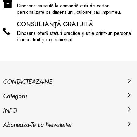
sau scuturi de protecție.
Dinosans execută la comandă cutii de carton
personalizate ca dimensiuni, culoare sau imprimeu.
CONSULTANŢĂ GRATUITĂ
TIP: Cutie clasică din carton tip 5 natur 810/770/210h
TIP CARTON: 5 straturi
Dinosans oferă sfaturi practice și utile printr-un personal
STOC: peste 1.000 buc.
bine instruit și experimentat.
AMBALARE: 15buc/bax
CONTACTEAZA-NE
Categorii
INFO
Aboneaza-Te La Newsletter