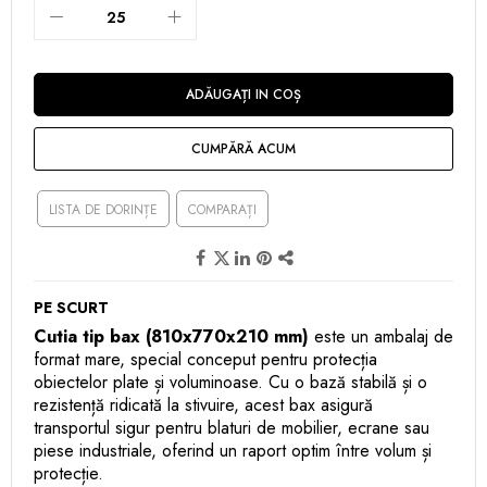
ADĂUGAȚI IN COȘ
CUMPĂRĂ ACUM
LISTA DE DORINȚE
COMPARAȚI
PE SCURT
Cutia tip bax (810x770x210 mm)
este un ambalaj de
format mare, special conceput pentru protecția
obiectelor plate și voluminoase. Cu o bază stabilă și o
rezistență ridicată la stivuire, acest bax asigură
transportul sigur pentru blaturi de mobilier, ecrane sau
piese industriale, oferind un raport optim între volum și
protecție.