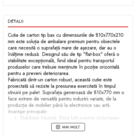
DETALII
Cutia de carton tip bax cu dimensiunile de 810x770x210
mm este soluția de ambalare premium pentru obiectele
care necesită o suprafață mare de așezare, dar au o
înălțime redusă. Designul său de tip "flat-box" oferă o
stabilitate excepțională, fiind ideal pentru transportul
produselor care trebuie menținute în poziție orizontală
pentru a preveni deteriorarea.
Fabricată dintr-un carton robust, această cutie este
proiectată să reziste la presiunea exercitată în timpul
stivuirii pe palet. Suprafața generoasă de 810x770 mm o
face extrem de versatilă pentru industrii variate, de la
producția de mobilier până la electronice sau artă.
Avantaje principale:
Stabilitate Maximă: Baza lată previne răsturnarea
coletului în timpul tranzitului, asigurând integritatea
MAI MULT
conținutului fragil.