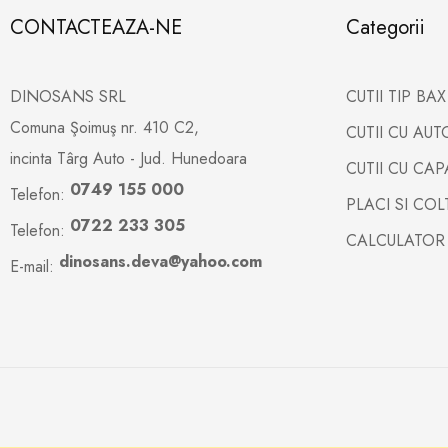
CONTACTEAZA-NE
Categorii
DINOSANS SRL
CUTII TIP BA
Comuna Şoimuş nr. 410 C2,
CUTII CU AU
incinta Târg Auto - Jud. Hunedoara
CUTII CU CA
0749 155 000
Telefon:
PLACI SI CO
0722 233 305
Telefon:
CALCULATOR
dinosans.deva@yahoo.com
E-mail: