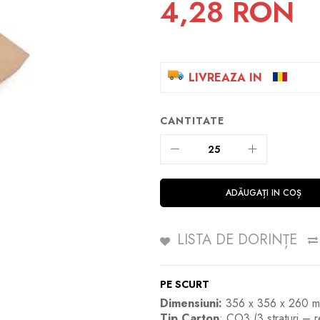
4,28 RON
LIVREAZA IN
CANTITATE
ADĂUGAȚI IN COȘ
LISTA DE DORINȚE
PE SCURT
Dimensiuni:
356 x 356 x 260 mm 
Tip Carton
: CO3 (3 straturi – r