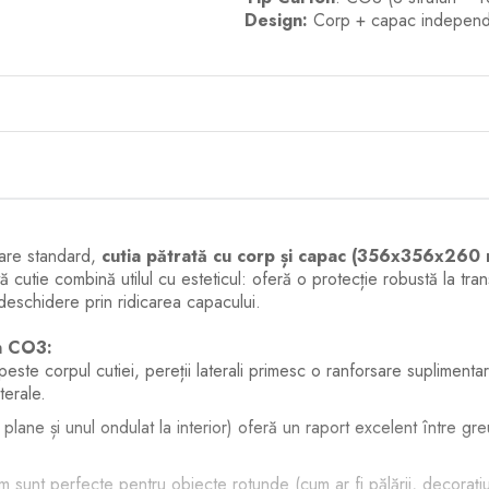
Design:
Corp + capac independen
lare standard,
cutia pătrată cu corp și capac (356x356x260
ă cutie combină utilul cu esteticul: oferă o protecție robustă la tra
 deschidere prin ridicarea capacului.
on CO3:
este corpul cutiei, pereții laterali primesc o ranforsare suplimentară
terale.
lane și unul ondulat la interior) oferă un raport excelent între greu
sunt perfecte pentru obiecte rotunde (cum ar fi pălării, decorațiu