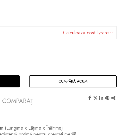
Calculeaza cost livrare
CUMPĂRĂ ACUM
COMPARAȚI
(Lungime x Lățime x Înălțime)
ezistență optimă pentru greutăți medii)