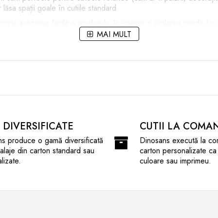
lăsa spații goale în cutiile standard.
ite așezarea facilă a produsului în interior și sigilarea rapidă (cu
MAI MULT
uni interioare, accesorii auto, textile voluminoase sau coșuri cadou
sarelor sau obiectelor personale în birouri sau acasă, având un as
ă ușor cu stickere, funde sau printuri pentru a deveni o cutie pre
I DIVERSIFICATE
CUTII LA COMA
s produce o gamă diversificată
Dinosans execută la co
laje din carton standard sau
carton personalizate ca
lizate.
culoare sau imprimeu.