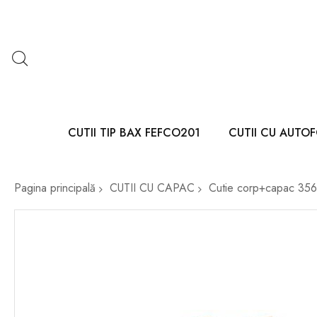
CUTII TIP BAX FEFCO201
CUTII CU AUTO
Pagina principală
CUTII CU CAPAC
Cutie corp+capac 3
Skip
to
the
end
of
the