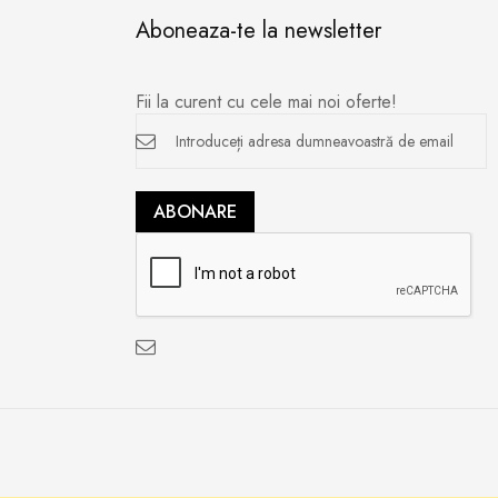
Aboneaza-te la newsletter
Fii la curent cu cele mai noi oferte!
Inscrieți-
vă
la
newsletter
ABONARE