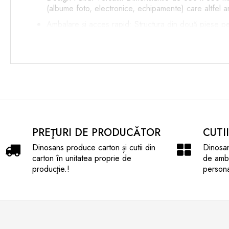
(albume foto, electronice, echipamente) care altfel ar 
Ambalare și acces rapid: Structura din două piese perm
Recomandări de utilizare:
E-commerce și Retail: Expedierea de pălării, decorați
Arhivare și Organizare: Depozitarea documentelor, do
Prezentare Produse / Cadouri: Poate fi personalizat
PREŢURI DE PRODUCĂTOR
CUTI
Dinosans produce carton și cutii din
Dinosan
carton în unitatea proprie de
de amba
producţie.!
persona