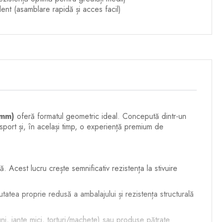
t (asamblare rapidă și acces facil)
 mm)
oferă formatul geometric ideal. Concepută dintr-un
nsport și, în același timp, o experiență premium de
. Acest lucru crește semnificativ rezistența la stivuire
tatea proprie redusă a ambalajului și rezistența structurală
ni, jante mici, torturi/machete) sau produse pătrate