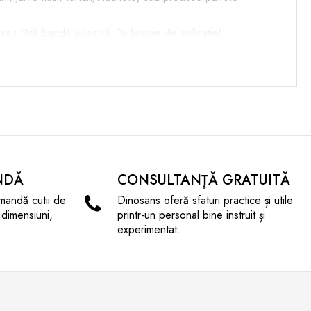
 sau fără bandă adezivă, în funcție de aplicație).
.
pect curat și ordonat pe rafturi.
mium de cadou.
NDĂ
CONSULTANŢĂ GRATUITĂ
mandă cutii de
Dinosans oferă sfaturi practice și utile
 dimensiuni,
printr-un personal bine instruit și
experimentat.