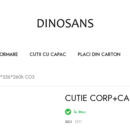
FORMARE
CUTII CU CAPAC
PLACI DIN CARTON
56*356*260h CO3
CUTIE CORP+CA
În Stoc
SKU
1211