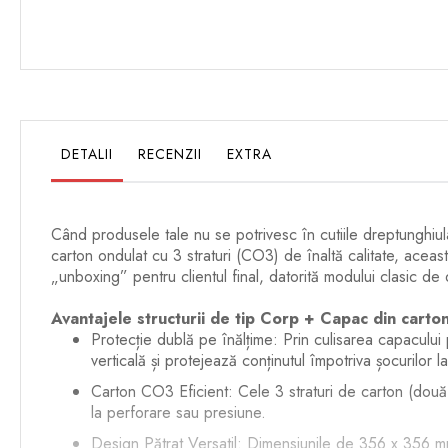
DETALII
RECENZII
EXTRA
Când produsele tale nu se potrivesc în cutiile dreptunghiu
carton ondulat cu 3 straturi (CO3) de înaltă calitate, aceast
„unboxing” pentru clientul final, datorită modului clasic de
Avantajele structurii de tip Corp + Capac din cart
Protecție dublă pe înălțime: Prin culisarea capacului p
verticală și protejează conținutul împotriva șocurilor la
Carton CO3 Eficient: Cele 3 straturi de carton (două p
la perforare sau presiune.
Design Pătrat Versatil: Dimensiunile de 356 x 356 mm 