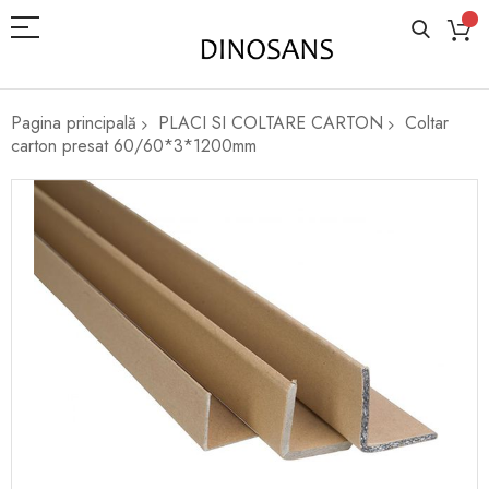
Pagina principală
PLACI SI COLTARE CARTON
Coltar
carton presat 60/60*3*1200mm
Skip
to
the
end
of
the
images
gallery