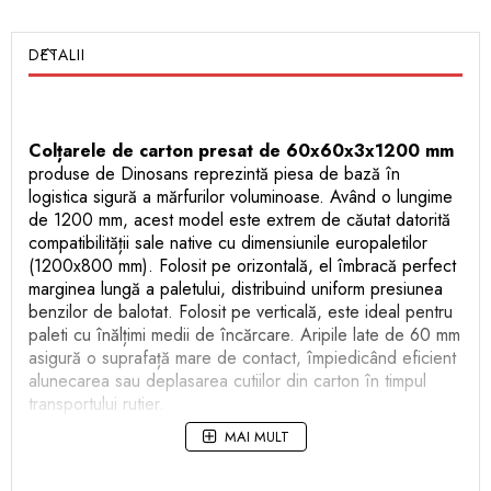
DETALII
Colțarele de carton presat de 60x60x3x1200 mm
produse de Dinosans reprezintă piesa de bază în
logistica sigură a mărfurilor voluminoase. Având o lungime
de 1200 mm, acest model este extrem de căutat datorită
compatibilității sale native cu dimensiunile europaletilor
(1200x800 mm). Folosit pe orizontală, el îmbracă perfect
marginea lungă a paletului, distribuind uniform presiunea
benzilor de balotat. Folosit pe verticală, este ideal pentru
paleti cu înălțimi medii de încărcare. Aripile late de 60 mm
asigură o suprafață mare de contact, împiedicând eficient
alunecarea sau deplasarea cutiilor din carton în timpul
transportului rutier.
MAI MULT
Avantajele utilizării colțarelor presate de 1.2 metri
de la Dinosans