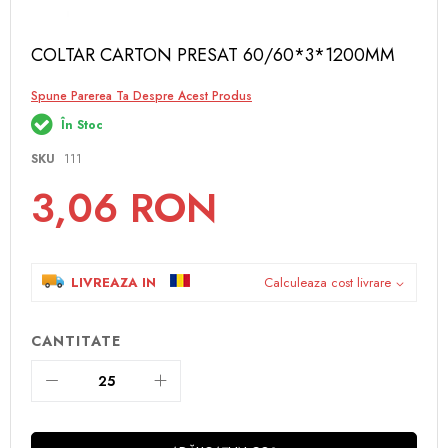
Skip
COLTAR CARTON PRESAT 60/60*3*1200MM
to
the
Spune Parerea Ta Despre Acest Produs
beginning
of
În Stoc
the
images
SKU
111
gallery
3,06 RON
LIVREAZA IN
Calculeaza cost livrare
CANTITATE