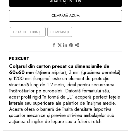
ADĂUGAȚI IN COȘ
CUMPĂRĂ ACUM
LISTA DE DORINȚE
COMPARAȚI
PE SCURT
Colțarul din carton presat cu dimensiunile de
60x60 mm
(lățimea aripilor), 3 mm (grosimea peretelui)
și 1200 mm (lungime) este un element de protecție
structurală lung de 1.2 metri, ideal pentru securizarea
încărcăturilor pe europaleti. Datorită formatului său,
acest profil rigid în formă de „L” acoperă perfect fețele
laterale sau superioare ale paletilor de înălțime medie.
Acesta oferă o barieră de înaltă densitate împotriva
șocurilor mecanice și previne strivirea ambalajelor sub
acțiunea chingilor de legare sau a foliei stretch.