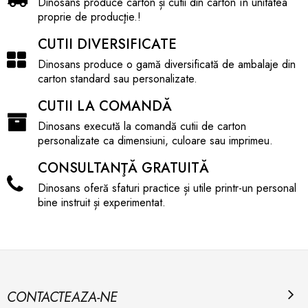
Dinosans produce carton și cutii din carton în unitatea
Culoare de finisaj: Natur (maro kraft standard)
proprie de producţie.!
Sustenabilitate: Produs ecologic, fabricat din materie
CUTII DIVERSIFICATE
primă reciclabilă în proporție de 100%, fiind
complet biodegradabil
Dinosans produce o gamă diversificată de ambalaje din
carton standard sau personalizate.
CUTII LA COMANDĂ
Dinosans execută la comandă cutii de carton
personalizate ca dimensiuni, culoare sau imprimeu.
CONSULTANŢĂ GRATUITĂ
Dinosans oferă sfaturi practice și utile printr-un personal
bine instruit și experimentat.
CONTACTEAZA-NE