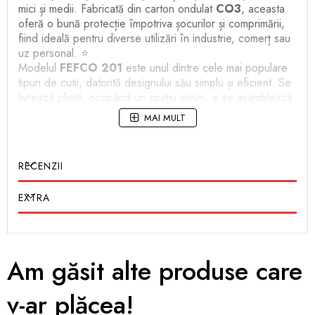
mici și medii. Fabricată din carton ondulat
CO3
, aceasta
oferă o bună protecție împotriva șocurilor și comprimării,
fiind ideală pentru diverse utilizări în industrie, comerț sau
uz personal. ⭐
Modelul
FEFCO 201
este unul dintre cele mai populare
tipuri de cutii, datorită designului său simplu și eficient. Se
livrează pliată, ocupând un spațiu minim, și se asamblează
ușor prin sigilare cu bandă adezivă.
MAI MULT
✅ Caracteristici principale:
✅
Dimensiuni:
145 x 145 x 60 mm – ideală pentru
RECENZII
produse compacte.
✔️
Tip FEFCO 201:
Design clasic, ușor de montat
EXTRA
și sigilat. ⭐
✅
Material CO3:
Carton ondulat de înaltă calitate,
rezistent și durabil.
Am găsit alte produse care
✔️
Protecție optimă:
Rezistentă la șocuri și
comprimare.
v-ar plăcea!
✅
Ecologică:
Fabricată din carton reciclabil,
sustenabilă.