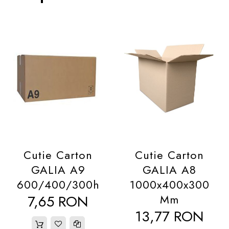
✔️ Utilizări recomandate:
⬛
Ambalarea și transportul produselor mici și
fragile.
⭐
Depozitarea accesoriilor, pieselor sau
materialelor de mici dimensiuni.
⬛
Expedierea prin curier a produselor
sigilate.
⭐
Organizarea documentelor sau a obiectelor
de birou.
Cutie Carton
Cutie Carton
GALIA A9
GALIA A8
600/400/300h
1000x400x300
7,65 RON
Mm
13,77 RON