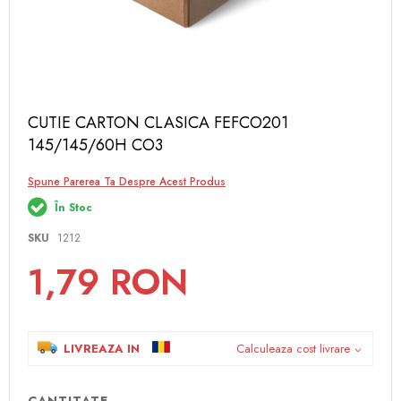
Skip
CUTIE CARTON CLASICA FEFCO201
to
145/145/60H CO3
the
beginning
of
Spune Parerea Ta Despre Acest Produs
the
În Stoc
images
gallery
SKU
1212
1,79 RON
LIVREAZA IN
Calculeaza cost livrare
CANTITATE