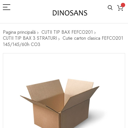
Pagina principală
CUTII TIP BAX FEFCO201
CUTII TIP BAX 3 STRATURI
Cutie carton clasica FEFCO201
145/145/60h CO3
Skip
to
the
end
of
the
images
gallery