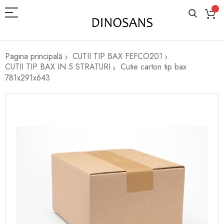
Pagina principală
CUTII TIP BAX FEFCO201
CUTII TIP BAX IN 5 STRATURI
Cutie carton tip bax
781x291x643
Skip
to
the
end
of
the
images
gallery