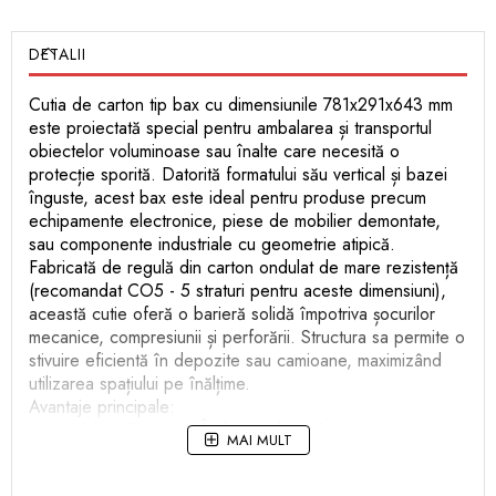
DETALII
Cutia de carton tip bax cu dimensiunile 781x291x643 mm
este proiectată special pentru ambalarea și transportul
obiectelor voluminoase sau înalte care necesită o
protecție sporită. Datorită formatului său vertical și bazei
înguste, acest bax este ideal pentru produse precum
echipamente electronice, piese de mobilier demontate,
sau componente industriale cu geometrie atipică.
Fabricată de regulă din carton ondulat de mare rezistență
(recomandat CO5 - 5 straturi pentru aceste dimensiuni),
această cutie oferă o barieră solidă împotriva șocurilor
mecanice, compresiunii și perforării. Structura sa permite o
stivuire eficientă în depozite sau camioane, maximizând
utilizarea spațiului pe înălțime.
Avantaje principale:
Volum Generos: Înălțimea de 643 mm permite
MAI MULT
ambalarea obiectelor lungi în poziție verticală,
prevenind răsturnarea sau deteriorarea acestora.