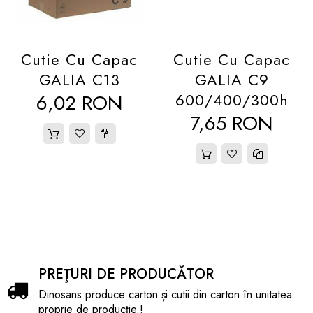
STOC: peste 1.000 buc.
AMBALARE: 15 buc/bax
Cutie Cu Capac
Cutie Cu Capac
GALIA C13
GALIA C9
6,02 RON
600/400/300h
7,65 RON
PREŢURI DE PRODUCĂTOR
Dinosans produce carton și cutii din carton în unitatea
proprie de producţie.!