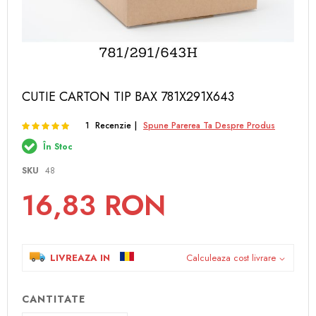
Skip
CUTIE CARTON TIP BAX 781X291X643
to
the
Rating:
100
100
1
Recenzie
Spune Parerea Ta Despre Produs
% of
beginning
of
În Stoc
the
images
SKU
48
gallery
16,83 RON
LIVREAZA IN
Calculeaza cost livrare
CANTITATE