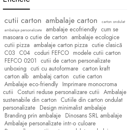
cutii carton
ambalaje carton
carton ondulat
ambalaje ecofriendly
cum se
ambalaje personalizate
masoara o cutie de carton
ambalaje ecologice
cutii pizza
ambalaje carton pizza
cutie clasică
C03
C04
coduri FEFCO
modele cutii carton
FEFCO 0201
cutii de carton personalizate
unboxing
cuti cu autoformare
carton kraft
carton alb
ambalaj carton
cutie carton
Ambalaje eco-friendly
Imprimare monocroma
cutii
Costuri reduse personalizare cutii
Ambalaje
sustenabile din carton
Cutiile din carton ondulat
personalizate
Design minimalist ambalaje
Branding prin ambalaje
Dinosans SRL ambalaje
Ambalaje personalizate intr-o culoare