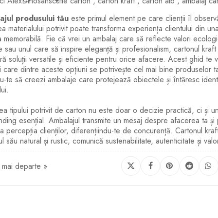
ci Alex
Dinosans
cutie carton
,
carton kraft
,
carton alb
,
ambalaj ca
jul produsului tău
este primul element pe care clienții îl observă
a materialului potrivit poate transforma experiența clientului din un
a memorabilă. Fie că vrei un ambalaj care să reflecte valori ecologi
e sau unul care să inspire eleganță și profesionalism, cartonul kraft 
ră soluții versatile și eficiente pentru orice afacere. Acest ghid te v
i care dintre aceste opțiuni se potrivește cel mai bine produselor ta
u-te să creezi ambalaje care protejează obiectele și întăresc ident
ui.
a tipului potrivit de carton nu este doar o decizie practică, ci și u
ding esențial. Ambalajul transmite un mesaj despre afacerea ta și
ța percepția clienților, diferențiindu-te de concurență. Cartonul kraf
l său natural și rustic, comunică sustenabilitate, autenticitate și valo
 mai departe »