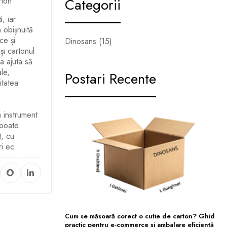
Categorii
rton
, iar
a obișnuită
ce și
Dinosans (15)
și cartonul
a ajuta să
le,
Postari Recente
itatea
n instrument
 poate
t, cu
ri ec
Cum se măsoară corect o cutie de carton? Ghid
practic pentru e-commerce și ambalare eficientă