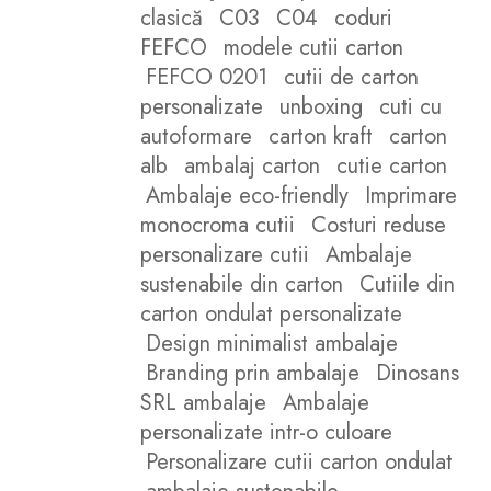
clasică
C03
C04
coduri
FEFCO
modele cutii carton
FEFCO 0201
cutii de carton
personalizate
unboxing
cuti cu
autoformare
carton kraft
carton
alb
ambalaj carton
cutie carton
Ambalaje eco-friendly
Imprimare
monocroma cutii
Costuri reduse
personalizare cutii
Ambalaje
sustenabile din carton
Cutiile din
carton ondulat personalizate
Design minimalist ambalaje
Branding prin ambalaje
Dinosans
SRL ambalaje
Ambalaje
personalizate intr-o culoare
Personalizare cutii carton ondulat