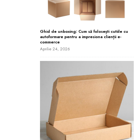
Ghid de unboxing: Cum să folosești cutiile cu
autoformare pentru a impresiona clienții e-
commerce
Aprilie 24, 2026