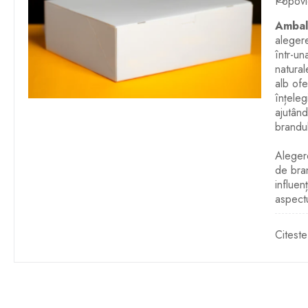
Popovi
Ambala
alegere
într-un
natural
alb ofe
înțeleg
ajutând
brandul
Alegere
de bran
influen
aspectu
Citeste