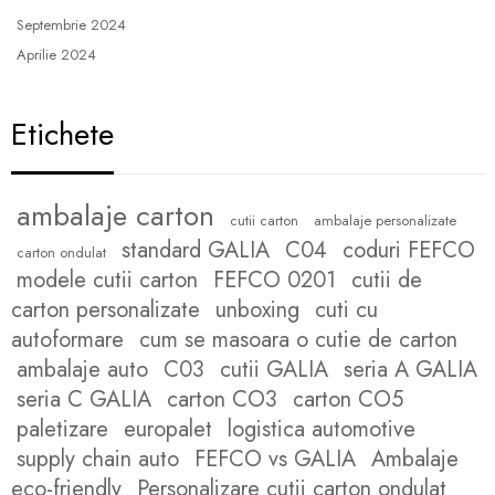
Septembrie 2024
Aprilie 2024
Etichete
ambalaje carton
cutii carton
ambalaje personalizate
standard GALIA
C04
coduri FEFCO
carton ondulat
modele cutii carton
FEFCO 0201
cutii de
carton personalizate
unboxing
cuti cu
autoformare
cum se masoara o cutie de carton
ambalaje auto
C03
cutii GALIA
seria A GALIA
seria C GALIA
carton CO3
carton CO5
paletizare
europalet
logistica automotive
supply chain auto
FEFCO vs GALIA
Ambalaje
eco-friendly
Personalizare cutii carton ondulat