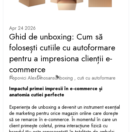
Apr 24 2026
Ghid de unboxing: Cum să
folosești cutiile cu autoformare
pentru a impresiona clienții e-
commerce
Popovici Alex
Dinosans
unboxing
,
cuti cu autoformare
Impactul primei impresii în e-commerce și
anatomia cutiei perfecte
Experiența de unboxing a devenit un instrument esențial
de marketing pentru orice magazin online care dorește
să se remarce în e-commerce. În momentul în care un
client primește coletul, prima interacțiune fizică cu
brandul tău este reprezentată în totalitate de ambalaj.