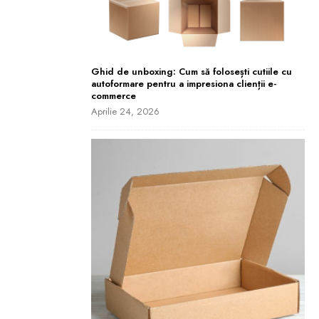
Ghid de unboxing: Cum să folosești cutiile cu
autoformare pentru a impresiona clienții e-
commerce
Aprilie 24, 2026