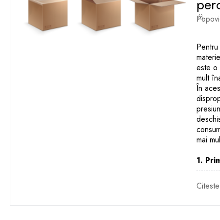
perc
Popovi
Pentru 
materie
este o 
mult în
În aces
disprop
presiun
deschis
consuma
mai mul
1. Pri
Citeste