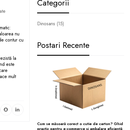
Categorii
ate
Dinosans (15)
matic:
valoarea nu
de contur cu
Postari Recente
ezistă la
ând este
care
face mult
Cum se măsoară corect o cutie de carton? Ghid
practic pentru e-commerce și ambalare eficientă