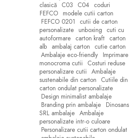
clasică
C03
C04
coduri
FEFCO
modele cutii carton
FEFCO 0201
cutii de carton
personalizate
unboxing
cuti cu
autoformare
carton kraft
carton
alb
ambalaj carton
cutie carton
Ambalaje eco-friendly
Imprimare
monocroma cutii
Costuri reduse
personalizare cutii
Ambalaje
sustenabile din carton
Cutiile din
carton ondulat personalizate
Design minimalist ambalaje
Branding prin ambalaje
Dinosans
SRL ambalaje
Ambalaje
personalizate intr-o culoare
Personalizare cutii carton ondulat