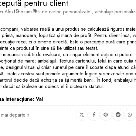
epută pentru client
ci Alex
Dinosans
cutii de carton personalizate
,
ambalaje personaliz
companii, valoarea reală a unui produs se calculează riguros mate
 primă, manoperă, logistică și marjă de profit. Pentru client însă, 
ecuație rece, ci o emoție directă. Este o percepție pură care prin
ainte ca produsul în sine să fie utilizat sau testat.
t mecanism subtil de evaluare, un singur element deține o putere
orționat de mare: ambalajul. Textura cartonului, felul în care cutia r
e, designul vizual și chiar sunetul pe care îl scoate clapa atunci c
ă, toate acestea sunt primele argumente logice și senzoriale prin 
torul decide dacă achiziția sa își merită banii. În fond, ambalajul 
t decât să izoleze un obiect; el îi dictează statutul.
ma interacțiune: Val
 mai departe »