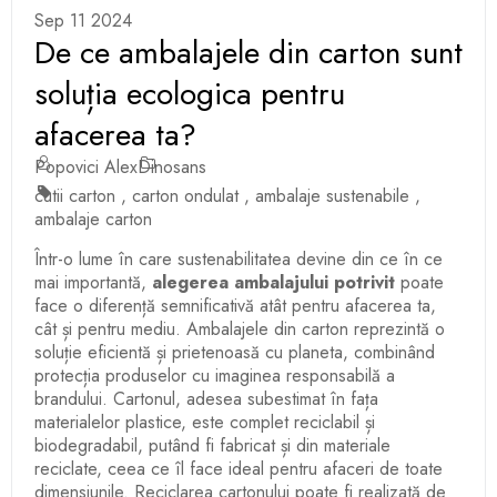
Sep 11 2024
De ce ambalajele din carton sunt
soluția ecologica pentru
afacerea ta?
Popovici Alex
Dinosans
cutii carton
,
carton ondulat
,
ambalaje sustenabile
,
ambalaje carton
Într-o lume în care sustenabilitatea devine din ce în ce
mai importantă,
alegerea ambalajului potrivit
poate
face o diferență semnificativă atât pentru afacerea ta,
cât și pentru mediu. Ambalajele din carton reprezintă o
soluție eficientă și prietenoasă cu planeta, combinând
protecția produselor cu imaginea responsabilă a
brandului. Cartonul, adesea subestimat în fața
materialelor plastice, este complet reciclabil și
biodegradabil, putând fi fabricat și din materiale
reciclate, ceea ce îl face ideal pentru afaceri de toate
dimensiunile. Reciclarea cartonului poate fi realizată de