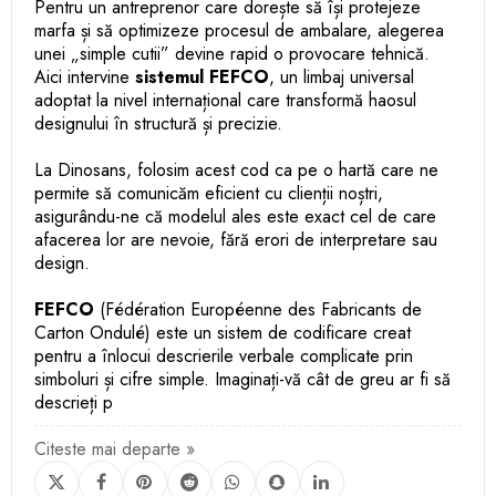
Pentru un antreprenor care dorește să își protejeze
marfa și să optimizeze procesul de ambalare, alegerea
unei „simple cutii” devine rapid o provocare tehnică.
Aici intervine
sistemul FEFCO
, un limbaj universal
adoptat la nivel internațional care transformă haosul
designului în structură și precizie.
La Dinosans, folosim acest cod ca pe o hartă care ne
permite să comunicăm eficient cu clienții noștri,
asigurându-ne că modelul ales este exact cel de care
afacerea lor are nevoie, fără erori de interpretare sau
design.
FEFCO
(Fédération Européenne des Fabricants de
Carton Ondulé) este un sistem de codificare creat
pentru a înlocui descrierile verbale complicate prin
simboluri și cifre simple. Imaginați-vă cât de greu ar fi să
descrieți p
Citeste mai departe »