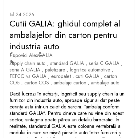
Iul 24 2026
Cutii GALIA: ghidul complet al
ambalajelor din carton pentru
industria auto
Popovici Alex
GALIA
supply chain auto
,
standard GALIA
,
seria C GALIA
,
seria A GALIA
,
paletizare
,
logistica automotive
,
FEFCO vs GALIA
,
europalet
,
cutii GALIA
,
carton
CO5
,
carton CO3
,
ambalaje carton
,
ambalaje auto
Dacă lucrezi în achiziții, logistică sau supply chain la un
furnizor din industria auto, aproape sigur ai dat peste
cerința asta într-un caiet de sarcini: "ambalaj conform
standard GALIA". Pentru cineva care nu vine din acest
sector, sintagma poate părea un detaliu birocratic. În
realitate, standardul GALIA este coloana vertebrală a
modului în care se mișcă piesele auto între furnizori și