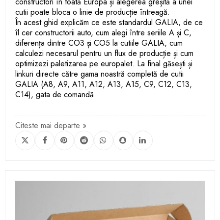
constructori în toată Europa și alegerea greșită a unei
cutii poate bloca o linie de producție întreagă.
În acest ghid explicăm ce este standardul GALIA, de ce
îl cer constructorii auto, cum alegi între seriile A și C,
diferența dintre CO3 și CO5 la cutiile GALIA, cum
calculezi necesarul pentru un flux de producție și cum
optimizezi paletizarea pe europalet. La final găsești și
linkuri directe către gama noastră completă de cutii
GALIA (A8, A9, A11, A12, A13, A15, C9, C12, C13,
C14), gata de comandă.
Citeste mai departe »