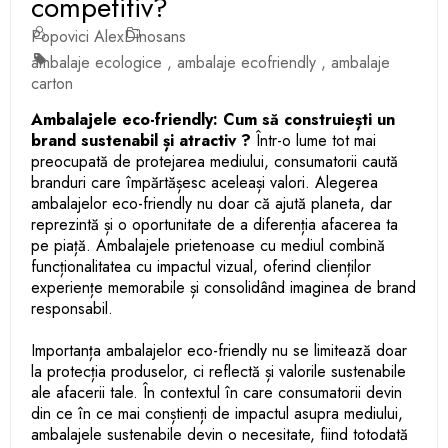
competitiv?
Popovici Alex
Dinosans
ambalaje ecologice
,
ambalaje ecofriendly
,
ambalaje
carton
Ambalajele eco-friendly: Cum să construiești un
brand sustenabil și atractiv ?
Într-o lume tot mai
preocupată de protejarea mediului, consumatorii caută
branduri care împărtășesc aceleași valori. Alegerea
ambalajelor eco-friendly nu doar că ajută planeta, dar
reprezintă și o oportunitate de a diferenția afacerea ta
pe piață. Ambalajele prietenoase cu mediul combină
funcționalitatea cu impactul vizual, oferind clienților
experiențe memorabile și consolidând imaginea de brand
responsabil.
Importanța ambalajelor eco-friendly nu se limitează doar
la protecția produselor, ci reflectă și valorile sustenabile
ale afacerii tale. În contextul în care consumatorii devin
din ce în ce mai conștienți de impactul asupra mediului,
ambalajele sustenabile devin o necesitate, fiind totodată