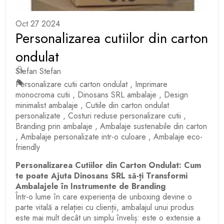
Oct 27 2024
Personalizarea cutiilor din carton
ondulat
Stefan Stefan
Personalizare cutii carton ondulat
,
Imprimare
monocroma cutii
,
Dinosans SRL ambalaje
,
Design
minimalist ambalaje
,
Cutiile din carton ondulat
personalizate
,
Costuri reduse personalizare cutii
,
Branding prin ambalaje
,
Ambalaje sustenabile din carton
,
Ambalaje personalizate intr-o culoare
,
Ambalaje eco-
friendly
Personalizarea Cutiilor din Carton Ondulat: Cum
te poate Ajuta Dinosans SRL să-ți Transformi
Ambalajele în Instrumente de Branding
Într-o lume în care experiența de unboxing devine o
parte vitală a relației cu clienții, ambalajul unui produs
este mai mult decât un simplu înveliș: este o extensie a